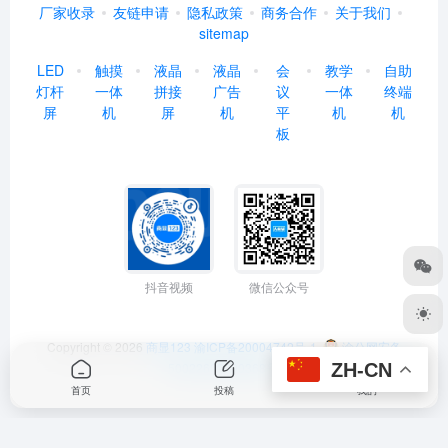
厂家收录
友链申请
隐私政策
商务合作
关于我们
sitemap
LED
触摸
液晶
液晶
会
教学
自助
灯杆
一体
拼接
广告
议
一体
终端
屏
机
屏
机
平
机
机
板
抖音视频
微信公众号
Copyright © 2026
商显123
渝ICP备20004742号-1
渝公网安备
ZH-CN
50022602000368号
首页
投稿
我的