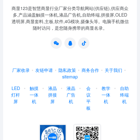
商显123是智慧商显行业厂家分类导航网站(供应链),供应商众
多,产品涵盖触摸一体机,液晶广告机,自助终端,拼接屏,OLED
透明屏,商显套料,主板,软件,4G模块,摄像头等。电脑手机微信
随时访问，是您随身携带的商显名录。
厂家收录
友链申请
隐私政策
商务合作
关于我们
sitemap
LED
触摸
液晶
液晶
会
教学
自助
灯杆
一体
拼接
广告
议
一体
终端
屏
机
屏
机
平
机
机
板