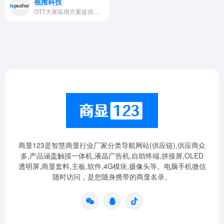
视推科技
OTT大屏应用方案提供商，针对智能电视、商显等大屏业务特性，为客户打造个性化行业解决方案，同时提供软硬件一站式产品与服务。包括家庭娱乐、商显广告、酒店宾馆等行业领域。
商显123是智慧商显行业厂家分类导航网站(供应链),供应商众
多,产品涵盖触摸一体机,液晶广告机,自助终端,拼接屏,OLED
透明屏,商显套料,主板,软件,4G模块,摄像头等。电脑手机微信
随时访问，是您随身携带的商显名录。