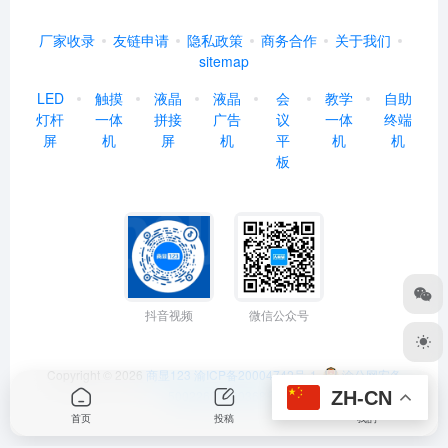
厂家收录
友链申请
隐私政策
商务合作
关于我们
sitemap
LED
触摸
液晶
液晶
会
教学
自助
灯杆
一体
拼接
广告
议
一体
终端
屏
机
屏
机
平
机
机
板
抖音视频
微信公众号
Copyright © 2026
商显123
渝ICP备20004742号-1
渝公网安备
ZH-CN
50022602000368号
首页
投稿
我的