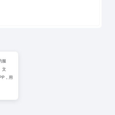
的服
、文
PP，用