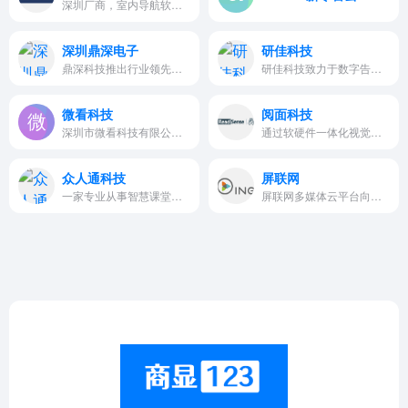
深圳厂商，室内导航软件系统
深圳鼎深电子
研佳科技
鼎深科技推出行业领先的新一代多点查询软件、签名软件、翻书软件、答题软件、垃圾分类软件、拍照软件、多功能触摸软件、导航软件（商场、大厦、法院、医院、景区、银行）、大屏互动软件、大屏平板互动软件、自助...
研佳科技致力于数字告示（Digi…
微看科技
阅面科技
深圳市微看科技有限公司，“专注…
通过软硬件一体化视觉交互产品，为智能商业、智能楼宇、智能校园等民用领域，带来全方位AI解决方案。
众人通科技
屏联网
一家专业从事智慧课堂、书法教…
屏联网多媒体云平台向用户提供基于Android和Iphone的APP，用户通过手机即可对整个系统进行远程的管理和控制。