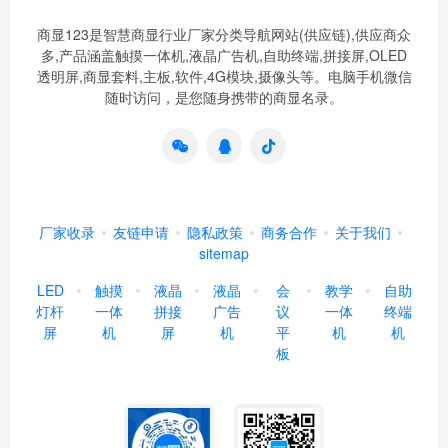
商显123是智慧商显行业厂家分类导航网站(供应链),供应商众
多,产品涵盖触摸一体机,液晶广告机,自助终端,拼接屏,OLED
透明屏,商显套料,主板,软件,4G模块,摄像头等。电脑手机微信
随时访问，是您随身携带的商显名录。
厂家收录
友链申请
隐私政策
商务合作
关于我们
sitemap
LED
触摸
液晶
液晶
会
教学
自助
灯杆
一体
拼接
广告
议
一体
终端
屏
机
屏
机
平
机
机
板