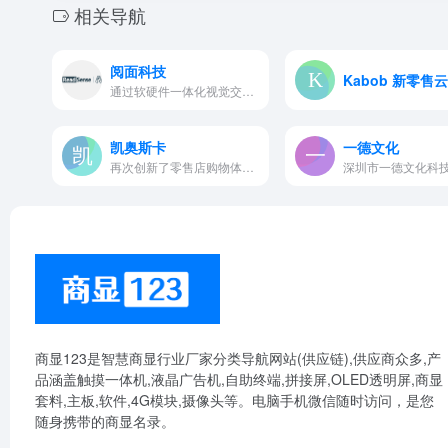
相关导航
阅面科技
Kabob 新零售云
通过软硬件一体化视觉交互产品，为智能商业、智能楼宇、智能校园等民用领域，带来全方位AI解决方案。
凯奥斯卡
一德文化
再次创新了零售店购物体验，将…
商显123是智慧商显行业厂家分类导航网站(供应链),供应商众多,产
品涵盖触摸一体机,液晶广告机,自助终端,拼接屏,OLED透明屏,商显
套料,主板,软件,4G模块,摄像头等。电脑手机微信随时访问，是您
随身携带的商显名录。