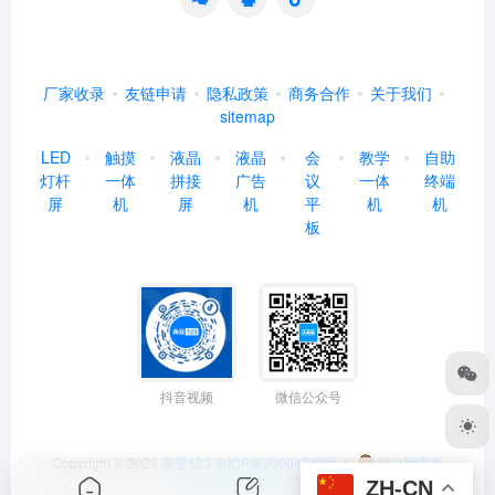
厂家收录
友链申请
隐私政策
商务合作
关于我们
sitemap
LED
触摸
液晶
液晶
会
教学
自助
灯杆
一体
拼接
广告
议
一体
终端
屏
机
屏
机
平
机
机
板
抖音视频
微信公众号
Copyright © 2026
商显123
渝ICP备20004742号-1
渝公网安备
ZH-CN
50022602000368号