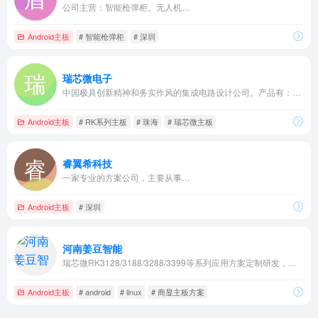
公司主营：智能枪弹柜、无人机…
Android主板
# 智能枪弹柜
# 深圳
瑞芯微电子
中国极具创新精神和务实作风的集成电路设计公司。产品有：RK33系列/RK32系列/RK31系列/RK30系列/RK18系列/RKNano系列/RKPower系列/RV11系列/RM模组系列瑞芯微电子近年已跃升成为全球排名前列的中国芯片厂商，并累...
Android主板
# RK系列主板
# 珠海
# 瑞芯微主板
睿翼希科技
一家专业的方案公司，主要从事…
Android主板
# 深圳
河南姜豆智能
瑞芯微RK3128/3188/3288/3399等系列应用方案定制研发，智能硬件一站式服务
Android主板
# android
# linux
# 商显主板方案