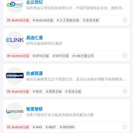
众云世纪
深圳市众云世纪科技有限公司，中国IT领域知名企业。拥有强大的自主研发团队。专注于瑞芯微系列Android主板的研发、定制及整套解决方案整合。众云基于对行业需求的深刻理解，坚持以自主研发和自主创新为核心，在相...
Android主板
# Android主板
# 人工智能主板
# 安卓主板
易连汇通
MTK主板和MTK方案商
Android主板
# MTK主板
# MTK方案
# mtk方案公司
欣威视通
南京欣威视通立足于商显行业，是分众传媒全球数字标牌解决方案设计商；发展于智能终端领域，拥有智慧零售、智能家居、智慧支付、智能楼宇、智慧校园、智慧酒店等多种智能解决方案，用芯智造，伴你同行。
Android主板
# 南京
# 商显主板
# 安卓主板
智显智联
为客户提供行业主板及智能化系统解决方案
Android主板
# A40i
# A83T
# RK3399