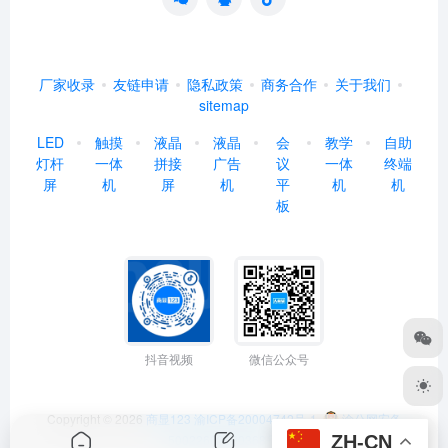
厂家收录
友链申请
隐私政策
商务合作
关于我们
sitemap
LED
触摸
液晶
液晶
会
教学
自助
灯杆
一体
拼接
广告
议
一体
终端
屏
机
屏
机
平
机
机
板
抖音视频
微信公众号
Copyright © 2026
商显123
渝ICP备20004742号-1
渝公网安备
ZH-CN
50022602000368号