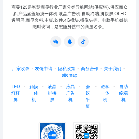
商显123是智慧商显行业厂家分类导航网站(供应链),供应商众
多,产品涵盖触摸一体机,液晶广告机,自助终端,拼接屏,OLED
透明屏,商显套料,主板,软件,4G模块,摄像头等。电脑手机微信
随时访问，是您随身携带的商显名录。
厂家收录
友链申请
隐私政策
商务合作
关于我们
sitemap
LED
触摸
液晶
液晶
会
教学
自助
灯杆
一体
拼接
广告
议
一体
终端
屏
机
屏
机
平
机
机
板