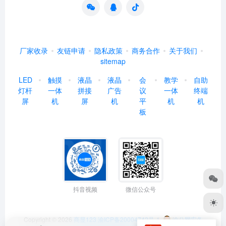
厂家收录
友链申请
隐私政策
商务合作
关于我们
sitemap
LED
触摸
液晶
液晶
会
教学
自助
灯杆
一体
拼接
广告
议
一体
终端
屏
机
屏
机
平
机
机
板
抖音视频
微信公众号
Copyright © 2026
商显123
渝ICP备20004742号-1
渝公网安备