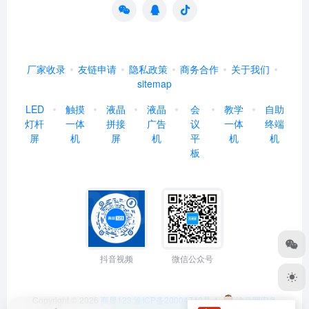
厂家收录
友链申请
隐私政策
商务合作
关于我们
sitemap
LED
触摸
液晶
液晶
会
教学
自助
灯杆
一体
拼接
广告
议
一体
终端
屏
机
屏
机
平
机
机
板
抖音视频
微信公众号
Copyright © 2026
商显123
渝ICP备20004742号-1
渝公网安备