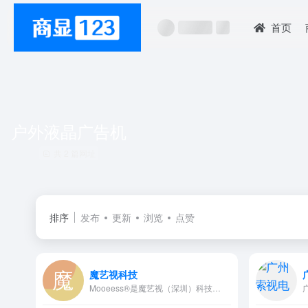
首页
户外液晶广告机
共 2 篇网址
排序
发布
更新
浏览
点赞
魔艺视科技
Mooeess®是魔艺视（深圳）科技…