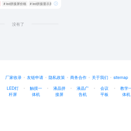
报栏
# led拼接屏价格
# led拼接显示屏
# 户外液晶广告机
没有了
厂家收录
友链申请
隐私政策
商务合作
关于我们
sitemap
LED灯
触摸一
液晶拼
液晶广
会议
教学
杆屏
体机
接屏
告机
平板
体机