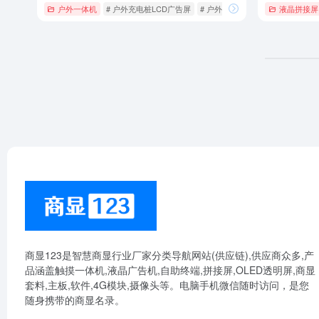
户外一体机
# 户外充电桩LCD广告屏
# 户外液晶广告机
# 户外电子阅
液晶拼接屏
商显123是智慧商显行业厂家分类导航网站(供应链),供应商众多,产
品涵盖触摸一体机,液晶广告机,自助终端,拼接屏,OLED透明屏,商显
套料,主板,软件,4G模块,摄像头等。电脑手机微信随时访问，是您
随身携带的商显名录。