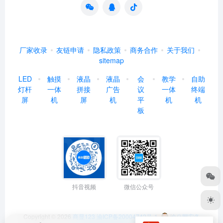
厂家收录
友链申请
隐私政策
商务合作
关于我们
sitemap
LED
触摸
液晶
液晶
会
教学
自助
灯杆
一体
拼接
广告
议
一体
终端
屏
机
屏
机
平
机
机
板
抖音视频
微信公众号
Copyright © 2026
商显123
渝ICP备20004742号-1
渝公网安备