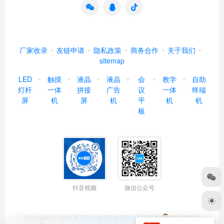
厂家收录
友链申请
隐私政策
商务合作
关于我们
sitemap
LED
触摸
液晶
液晶
会
教学
自助
灯杆
一体
拼接
广告
议
一体
终端
屏
机
屏
机
平
机
机
板
抖音视频
微信公众号
Copyright © 2026
商显123
渝ICP备20004742号-1
渝公网安备