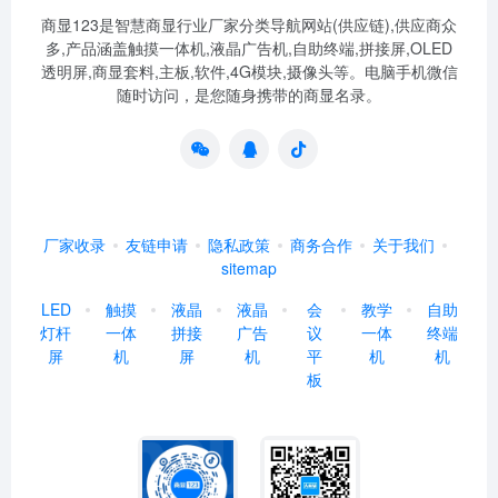
商显123是智慧商显行业厂家分类导航网站(供应链),供应商众
多,产品涵盖触摸一体机,液晶广告机,自助终端,拼接屏,OLED
透明屏,商显套料,主板,软件,4G模块,摄像头等。电脑手机微信
随时访问，是您随身携带的商显名录。
厂家收录
友链申请
隐私政策
商务合作
关于我们
sitemap
LED
触摸
液晶
液晶
会
教学
自助
灯杆
一体
拼接
广告
议
一体
终端
屏
机
屏
机
平
机
机
板