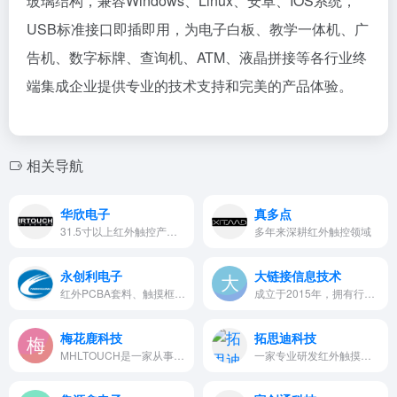
玻璃结构，兼容Windows、Linux、安卓、IOS系统，
USB标准接口即插即用，为电子白板、教学一体机、广
告机、数字标牌、查询机、ATM、液晶拼接等各行业终
端集成企业提供专业的技术支持和完美的产品体验。
相关导航
华欣电子
真多点
31.5寸以上红外触控产品及智能触控笔等智能周边设备
多年来深耕红外触控领域
永创利电子
大链接信息技术
红外PCBA套料、触摸框、触摸屏、拼接屏、交互智能电子白板（投影式）等
成立于2015年，拥有行业领先的…
梅花鹿科技
拓思迪科技
MHLTOUCH是一家从事红外交互式…
一家专业研发红外触摸技术、电…