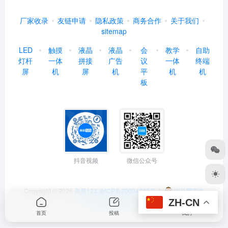
厂家收录
友链申请
隐私政策
商务合作
关于我们
sitemap
LED
触摸
液晶
液晶
会
教学
自助
灯杆
一体
拼接
广告
议
一体
终端
屏
机
屏
机
平
机
机
板
抖音视频
微信公众号
Copyright © 2026
商显123
渝ICP备20004742号-1
渝公网安备
ZH-CN
50022602000368号
首页
投稿
我的