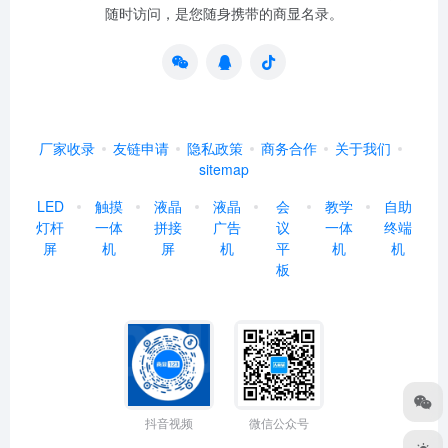
随时访问，是您随身携带的商显名录。
厂家收录
友链申请
隐私政策
商务合作
关于我们
sitemap
LED
触摸
液晶
液晶
会
教学
自助
灯杆
一体
拼接
广告
议
一体
终端
屏
机
屏
机
平
机
机
板
抖音视频
微信公众号