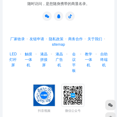
随时访问，是您随身携带的商显名录。
厂家收录
友链申请
隐私政策
商务合作
关于我们
sitemap
LED
触摸
液晶
液晶
会
教学
自助
灯杆
一体
拼接
广告
议
一体
终端
屏
机
屏
机
平
机
机
板
抖音视频
微信公众号