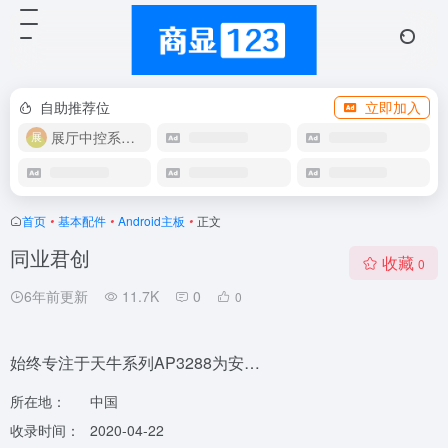
自助推荐位
立即加入
展厅中控系统OEM
首页
•
基本配件
•
Android主板
•
正文
同业君创
收藏
0
6年前更新
11.7K
0
0
始终专注于天牛系列AP3288为安…
所在地：
中国
收录时间：
2020-04-22