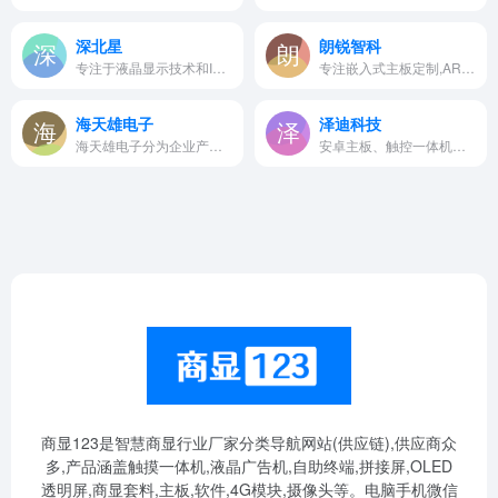
深北星
朗锐智科
专注于液晶显示技术和IPS信息发…
专注嵌入式主板定制,ARM主板,工控主板，主板公司，rk3399等OEM/ODM,物联网方案服务，usb图像采集卡，网关，人脸识别终端。
海天雄电子
泽迪科技
海天雄电子分为企业产品事业部…
安卓主板、触控一体机、广告机…
商显123是智慧商显行业厂家分类导航网站(供应链),供应商众
多,产品涵盖触摸一体机,液晶广告机,自助终端,拼接屏,OLED
透明屏,商显套料,主板,软件,4G模块,摄像头等。电脑手机微信