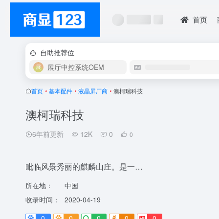
首页
自助推荐位
展厅中控系统OEM
首页
•
基本配件
•
液晶屏厂商
•
澳柯瑞科技
澳柯瑞科技
6年前更新
12K
0
0
毗临风景秀丽的麒麟山庄。是一…
所在地：
中国
收录时间：
2020-04-19
0
0
0
0
0