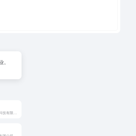
业。
深圳市视晶高科科技有限公司是…
因公司拥有香港集团公司的渠道…