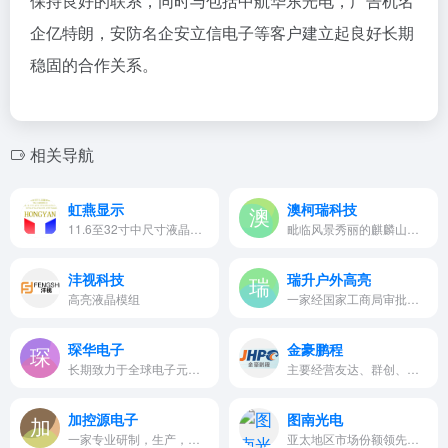
保持良好的联系，同时与包括中航华东光电，广告机名
企亿特朗，安防名企安立信电子等客户建立起良好长期
稳固的合作关系。
相关导航
虹燕显示
澳柯瑞科技
11.6至32寸中尺寸液晶屏的生产和销售
毗临风景秀丽的麒麟山庄。是一…
沣视科技
瑞升户外高亮
高亮液晶模组
一家经国家工商局审批注册成立…
琛华电子
金豪鹏程
长期致力于全球电子元器件，LCD…
主要经营友达、群创、三星、LG的工业屏、医疗屏
加控源电子
图南光电
一家专业研制，生产，销售高亮…
亚太地区市场份额领先的液晶,…