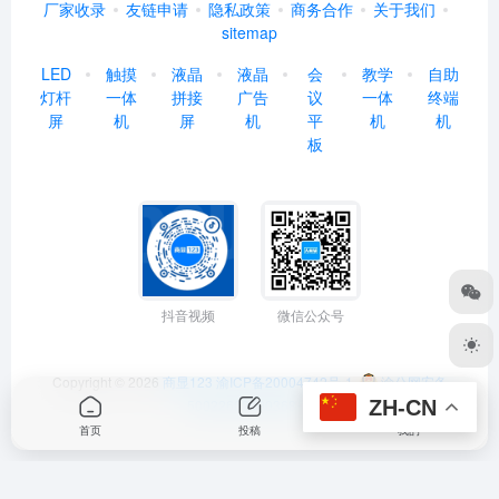
厂家收录
友链申请
隐私政策
商务合作
关于我们
sitemap
LED
触摸
液晶
液晶
会
教学
自助
灯杆
一体
拼接
广告
议
一体
终端
屏
机
屏
机
平
机
机
板
抖音视频
微信公众号
Copyright © 2026
商显123
渝ICP备20004742号-1
渝公网安备
ZH-CN
50022602000368号
首页
投稿
我的