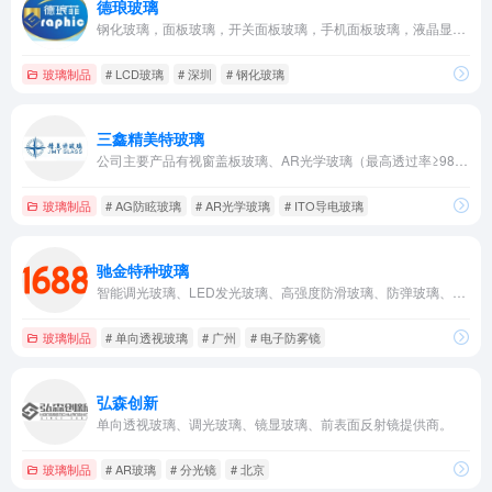
德琅玻璃
钢化玻璃，面板玻璃，开关面板玻璃，手机面板玻璃，液晶显示器保护玻璃，TV,LED,LCD 玻璃，蒙砂玻璃，高温玻璃，灯饰灯具玻璃，电子产品玻璃，烤箱玻璃等
玻璃制品
# LCD玻璃
# 深圳
# 钢化玻璃
三鑫精美特玻璃
公司主要产品有视窗盖板玻璃、AR光学玻璃（最高透过率≥98%，单面反射率≤0.5%）、ITO导电玻璃、AG防眩玻璃、DG钻面防刮玻璃等
玻璃制品
# AG防眩玻璃
# AR光学玻璃
# ITO导电玻璃
驰金特种玻璃
智能调光玻璃、LED发光玻璃、高强度防滑玻璃、防弹玻璃、电加热除雾玻璃、单向透视玻璃、防火玻璃、电子防雾镜、中空百叶玻璃，耐高温玻璃等多类特种以及建筑玻璃
玻璃制品
# 单向透视玻璃
# 广州
# 电子防雾镜
弘森创新
单向透视玻璃、调光玻璃、镜显玻璃、前表面反射镜提供商。
玻璃制品
# AR玻璃
# 分光镜
# 北京