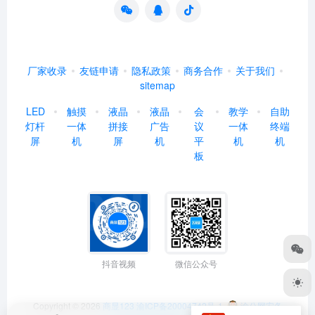
厂家收录
友链申请
隐私政策
商务合作
关于我们
sitemap
LED
触摸
液晶
液晶
会
教学
自助
灯杆
一体
拼接
广告
议
一体
终端
屏
机
屏
机
平
机
机
板
抖音视频
微信公众号
Copyright © 2026
商显123
渝ICP备20004742号-1
渝公网安备