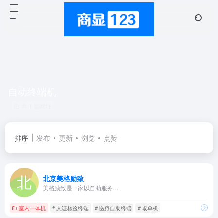
自动终端机
共 1 篇网址
排序
发布
更新
浏览
点赞
北京美格励致
美格励致是一家以自助服务…
室内一体机
# 人证核验终端
# 医疗自助终端
# 取单机