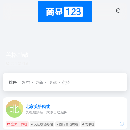
美格励致
共 1 篇网址
排序
发布
更新
浏览
点赞
北京美格励致
美格励致是一家以自助服务…
室内一体机
# 人证核验终端
# 医疗自助终端
# 取单机