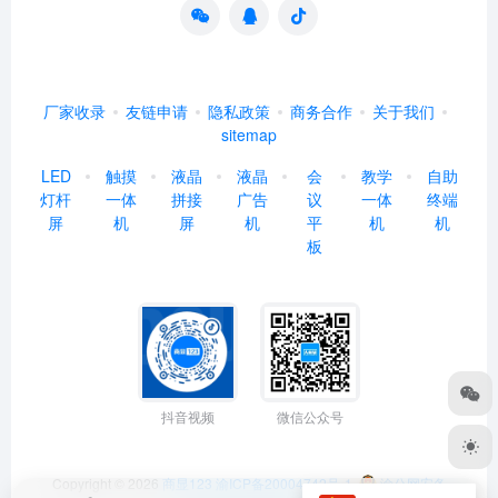
厂家收录
友链申请
隐私政策
商务合作
关于我们
sitemap
LED
触摸
液晶
液晶
会
教学
自助
灯杆
一体
拼接
广告
议
一体
终端
屏
机
屏
机
平
机
机
板
抖音视频
微信公众号
Copyright © 2026
商显123
渝ICP备20004742号-1
渝公网安备