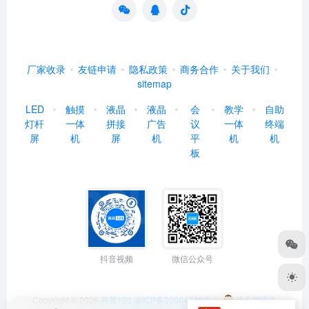
厂家收录
友链申请
隐私政策
商务合作
关于我们
sitemap
LED
触摸
液晶
液晶
会
教学
自助
灯杆
一体
拼接
广告
议
一体
终端
屏
机
屏
机
平
机
机
板
抖音视频
微信公众号
Copyright © 2026
商显123
渝ICP备20004742号-1
渝公网安备