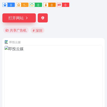
0
1-
0
0
0
打开网站
共享广告机
# 深圳
即投云媒