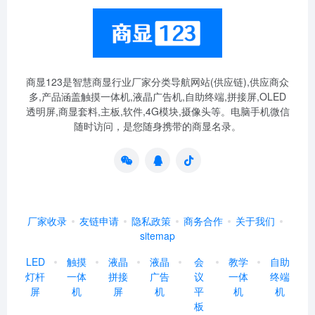
商显123是智慧商显行业厂家分类导航网站(供应链),供应商众
多,产品涵盖触摸一体机,液晶广告机,自助终端,拼接屏,OLED
透明屏,商显套料,主板,软件,4G模块,摄像头等。电脑手机微信
随时访问，是您随身携带的商显名录。
厂家收录
友链申请
隐私政策
商务合作
关于我们
sitemap
LED
触摸
液晶
液晶
会
教学
自助
灯杆
一体
拼接
广告
议
一体
终端
屏
机
屏
机
平
机
机
板