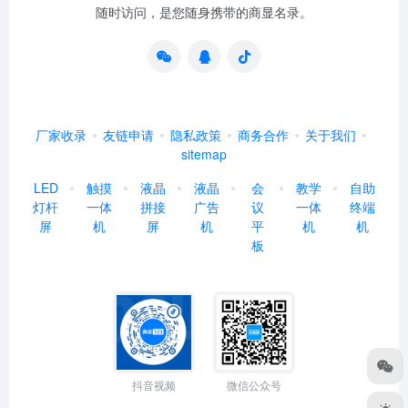
随时访问，是您随身携带的商显名录。
厂家收录
友链申请
隐私政策
商务合作
关于我们
sitemap
LED
触摸
液晶
液晶
会
教学
自助
灯杆
一体
拼接
广告
议
一体
终端
屏
机
屏
机
平
机
机
板
抖音视频
微信公众号