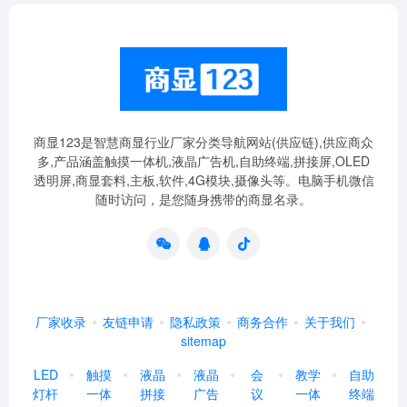
商显123是智慧商显行业厂家分类导航网站(供应链),供应商众
多,产品涵盖触摸一体机,液晶广告机,自助终端,拼接屏,OLED
透明屏,商显套料,主板,软件,4G模块,摄像头等。电脑手机微信
随时访问，是您随身携带的商显名录。
厂家收录
友链申请
隐私政策
商务合作
关于我们
sitemap
LED
触摸
液晶
液晶
会
教学
自助
灯杆
一体
拼接
广告
议
一体
终端