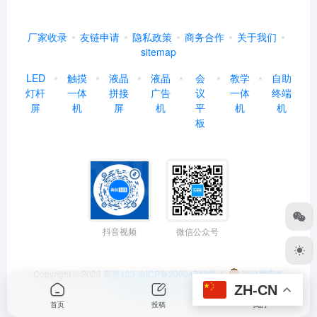
厂家收录
友链申请
隐私政策
商务合作
关于我们
sitemap
LED
触摸
液晶
液晶
会
教学
自助
灯杆
一体
拼接
广告
议
一体
终端
屏
机
屏
机
平
机
机
板
抖音视频
微信公众号
Copyright © 2026
商显123
渝ICP备20004742号-1
渝公网安备
ZH-CN
50022602000368号
首页
投稿
我的