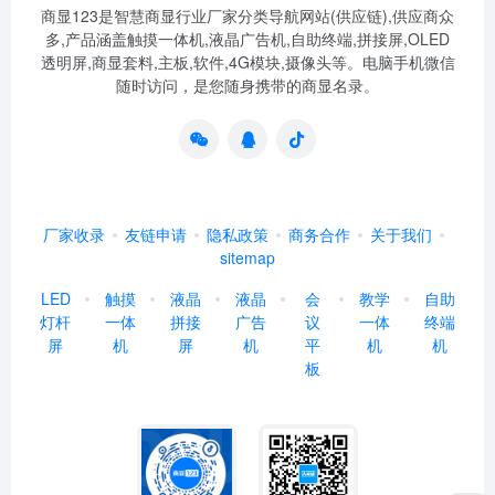
商显123是智慧商显行业厂家分类导航网站(供应链),供应商众
多,产品涵盖触摸一体机,液晶广告机,自助终端,拼接屏,OLED
透明屏,商显套料,主板,软件,4G模块,摄像头等。电脑手机微信
随时访问，是您随身携带的商显名录。
厂家收录
友链申请
隐私政策
商务合作
关于我们
sitemap
LED
触摸
液晶
液晶
会
教学
自助
灯杆
一体
拼接
广告
议
一体
终端
屏
机
屏
机
平
机
机
板