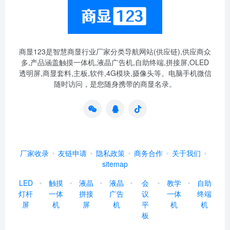
商显123是智慧商显行业厂家分类导航网站(供应链),供应商众
多,产品涵盖触摸一体机,液晶广告机,自助终端,拼接屏,OLED
透明屏,商显套料,主板,软件,4G模块,摄像头等。电脑手机微信
随时访问，是您随身携带的商显名录。
厂家收录
友链申请
隐私政策
商务合作
关于我们
sitemap
LED
触摸
液晶
液晶
会
教学
自助
灯杆
一体
拼接
广告
议
一体
终端
屏
机
屏
机
平
机
机
板