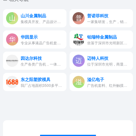
山川金属制品
普诺菲科技
集模具开发、产品设计制造、五…
一家集研发，生产，销售为一体…
华因显示
铂瑞特金属制品
专业从事液晶广告机套料、触摸广告机套料、立式广告机套料、K型查询机套料、红外触摸广告机套料
坐落于深圳市光明新区公明东坑…
因达尔科技
迈特人科技
生产各类广告机，一体机，查询机、机箱机柜、设备等钣金半成品及套料。
位于深圳市光明，商显等领域系列模组屏套件（红外触控/电容触控）
东之阳塑胶模具
溢亿电子
我厂占地面积3500多平方米，可为客户加工模具，产品注塑，家用电器、电脑周边、安防器材、工艺品等
广告机套料、红外触摸套料、电…