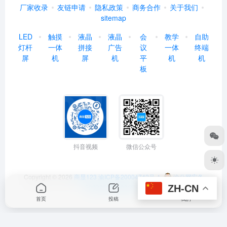
厂家收录
友链申请
隐私政策
商务合作
关于我们
sitemap
LED
触摸
液晶
液晶
会
教学
自助
灯杆
一体
拼接
广告
议
一体
终端
屏
机
屏
机
平
机
机
板
抖音视频
微信公众号
Copyright © 2026
商显123
渝ICP备20004742号-1
渝公网安备
ZH-CN
50022602000368号
首页
投稿
我的