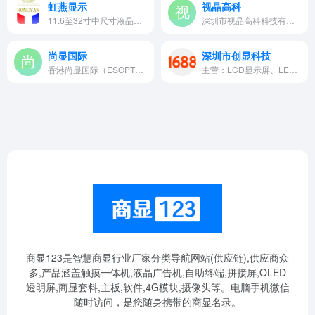
虹燕显示
视晶高科
11.6至32寸中尺寸液晶屏的生产和销售
深圳市视晶高科科技有限公司是…
尚显国际
深圳市创显科技
香港尚显国际（ESOPTRONICSGR…
主营：LCD显示屏、LED户外屏、彩色AV触摸屏、黑白屏、温控液晶屏等
商显123是智慧商显行业厂家分类导航网站(供应链),供应商众
多,产品涵盖触摸一体机,液晶广告机,自助终端,拼接屏,OLED
透明屏,商显套料,主板,软件,4G模块,摄像头等。电脑手机微信
随时访问，是您随身携带的商显名录。