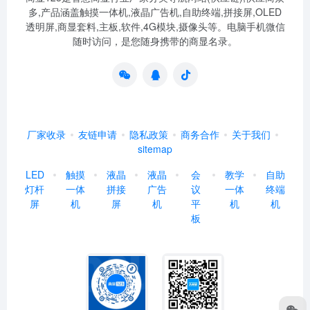
多,产品涵盖触摸一体机,液晶广告机,自助终端,拼接屏,OLED
透明屏,商显套料,主板,软件,4G模块,摄像头等。电脑手机微信
随时访问，是您随身携带的商显名录。
厂家收录
友链申请
隐私政策
商务合作
关于我们
sitemap
LED
触摸
液晶
液晶
会
教学
自助
灯杆
一体
拼接
广告
议
一体
终端
屏
机
屏
机
平
机
机
板