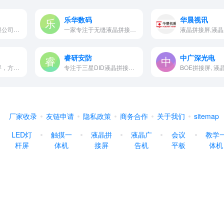
乐华数码
华晨视讯
深圳市本派科技有限公司是一家…
一家专注于无缝液晶拼接屏技术…
液晶拼接屏,液
睿研安防
中广深光电
液晶拼接屏，条形屏，方形屏
专注于三星DID液晶拼接屏，液晶监视器，液晶广告机，触摸一体机等
厂家收录
友链申请
隐私政策
商务合作
关于我们
sitemap
LED灯
触摸一
液晶拼
液晶广
会议
教学
杆屏
体机
接屏
告机
平板
体机