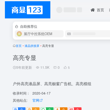
首页
自助推荐位
展厅中控系统OEM
首页
•
液晶拼接屏
•
高亮专显
高亮专显
5年前更新
11.5K
0
5
户外高亮液晶屏、高亮橱窗广告机、高亮模组
收录时间：
2020-04-17
其他站点:
官网
0
0
0
0
0