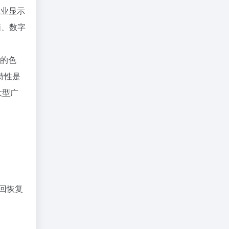
、工业显示
脑、数字
新的色
特性是
大型广
度回恢复