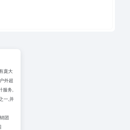
有庞大
行户外超
计服务,
之一,并
营销团
围