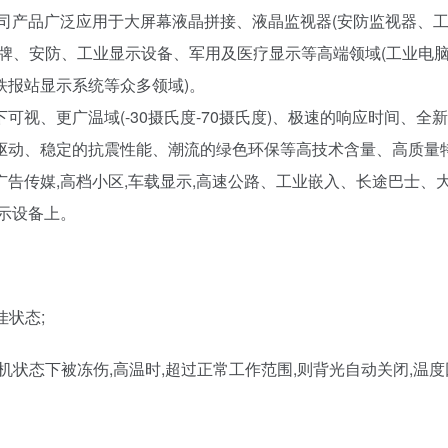
2500nit不等,公司产品广泛应用于大屏幕液晶拼接、液晶监视器(安防监视器
牌、安防、工业显示设备、军用及医疗显示等高端领域(工业电
铁报站显示系统等众多领域)。
视、更广温域(-30摄氏度-70摄氏度)、极速的响应时间、全
驱动、稳定的抗震性能、潮流的绿色环保等高技术含量、高质量
告传媒,高档小区,车载显示,高速公路、工业嵌入、长途巴士、
示设备上。
佳状态;
待机状态下被冻伤,高温时,超过正常工作范围,则背光自动关闭,温