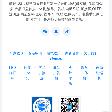
商显123是智慧商显行业厂家分类导航网站(供应链),供应商众
多,产品涵盖触摸一体机,液晶广告机,自助终端,拼接屏,OLED
透明屏,商显套料,主板,软件,4G模块,摄像头等。电脑手机微信
随时访问，是您随身携带的商显名录。
厂家收录
友链申请
隐私政策
商务合作
关于我们
sitemap
LED
触摸
液晶
液晶
会
教学
自助
灯杆
一体
拼接
广告
议
一体
终端
屏
机
屏
机
平
机
机
板