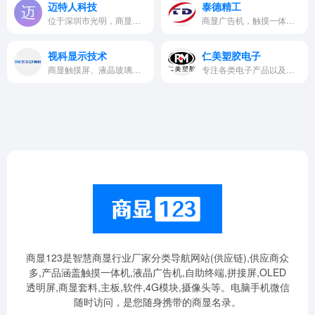
迈特人科技
泰德精工
位于深圳市光明，商显等领域系列模组屏套件（红外触控/电容触控）
商显广告机，触摸一体机型材边框
视科显示技术
仁美塑胶电子
商显触摸屏、液晶玻璃、一体背光外壳等三合一套件
专注各类电子产品以及电脑周边机型的外壳研发制造
商显123是智慧商显行业厂家分类导航网站(供应链),供应商众
多,产品涵盖触摸一体机,液晶广告机,自助终端,拼接屏,OLED
透明屏,商显套料,主板,软件,4G模块,摄像头等。电脑手机微信
随时访问，是您随身携带的商显名录。