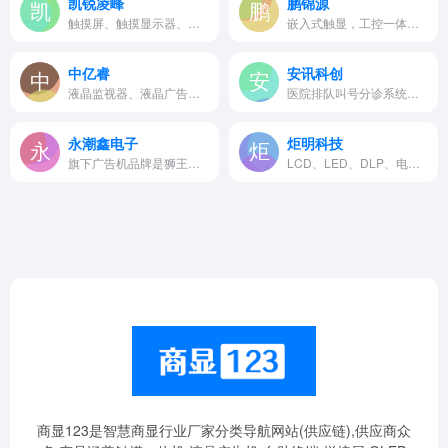
凯锐凌峰
鹏锦源
触摸屏、触摸显示器、自助设...
嵌入式触显，工控一体机，壁...
中亿睿
安讯科创
液晶监视器、液晶广告机，大...
医院排队叫号分诊系统、银行...
永潮鑫电子
炬明科技
旗下广告机品牌是狮王星，产品…
LCD、LED、DLP、电子纳米黑板...
商显123是智慧商显行业厂家分类导航网站(供应链),供应商众