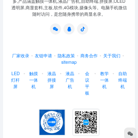
多,产品涵盖触摸一体机,液晶广告机,自助终端,拼接屏,OLED
透明屏,商显套料,主板,软件,4G模块,摄像头等。电脑手机微信
随时访问，是您随身携带的商显名录。
厂家收录
友链申请
隐私政策
商务合作
关于我们
sitemap
LED
触摸
液晶
液晶
会
教学
自助
灯杆
一体
拼接
广告
议
一体
终端
屏
机
屏
机
平
机
机
板