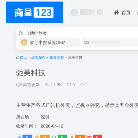
首页
自助推荐位
展厅中控系统OEM
首页
•
基本配件
•
商显套料
•
驰美科技
驰美科技
3年前更新
11.5K
0
2
主营生产各式广告机外壳，监视器外壳，显示类五金外
所在地：
深圳
收录时间：
2020-04-12
0
0
0
0
0