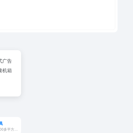
式广告
接机箱
具
我厂占地面积3500多平方米，可为客户加工模具，产品注塑，家用电器、电脑周边、安防器材、工艺品等