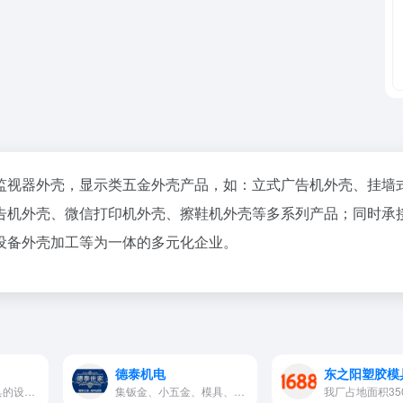
监视器外壳，显示类五金外壳产品，如：立式广告机外壳、挂墙
告机外壳、微信打印机外壳、擦鞋机外壳等多系列产品；同时承
、设备外壳加工等为一体的多元化企业。
德泰机电
东之阳塑胶模
五金模具、塑胶模具的设计与开发、制造、生产加工注塑成型，主营产品有数码相框外壳（礼品盒、大相框）、挂墙电脑、电视播放等
集钣金、小五金、模具、机械为…