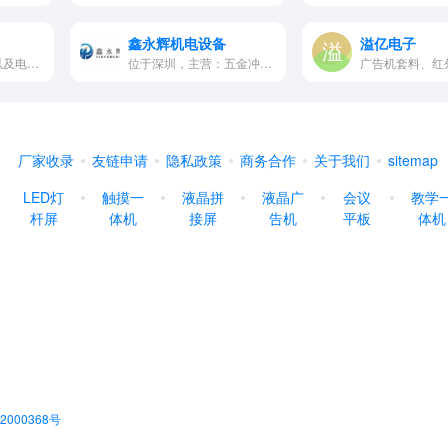
鑫永辉机电设备
溢亿电子
专注各类电子产品以及电脑周边机型的外壳研发制造
位于深圳，主营：五金冲压件、车铣件、标准和非标准机箱机柜、各种机械设备、电子设备
厂家收录
友链申请
隐私政策
商务合作
关于我们
sitemap
LED灯
触摸一
液晶拼
液晶广
会议
教学
杆屏
体机
接屏
告机
平板
体机
2000368号