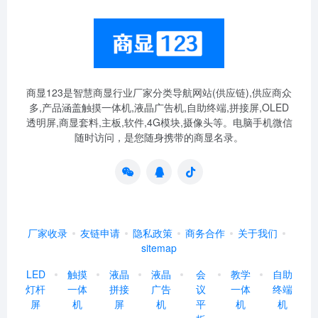
商显123是智慧商显行业厂家分类导航网站(供应链),供应商众
多,产品涵盖触摸一体机,液晶广告机,自助终端,拼接屏,OLED
透明屏,商显套料,主板,软件,4G模块,摄像头等。电脑手机微信
随时访问，是您随身携带的商显名录。
厂家收录
友链申请
隐私政策
商务合作
关于我们
sitemap
LED
触摸
液晶
液晶
会
教学
自助
灯杆
一体
拼接
广告
议
一体
终端
屏
机
屏
机
平
机
机